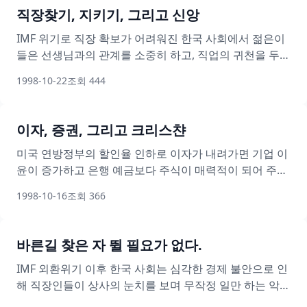
구입 시에는 재산에 대한 올바른 신앙적 자세를 가져야 한
직장찾기, 지키기, 그리고 신앙
다.
IMF 위기로 직장 확보가 어려워진 한국 사회에서 젊은이
들은 선생님과의 관계를 소중히 하고, 직업의 귀천을 두지
말며, 남의 시선에 흔들리지 않아야 한다. 직장을 유지하
1998-10-22
조회
444
기 위해서는 부지런함, 겸손, 정직, 이웃을 위한 기도 등 신
앙적 덕목을 실천해야 한다.
이자, 증권, 그리고 크리스챤
미국 연방정부의 할인율 인하로 이자가 내려가면 기업 이
윤이 증가하고 은행 예금보다 주식이 매력적이 되어 주식
값이 상승하게 된다. 향후 미국은 경기침체 가능성이 있지
1998-10-16
조회
366
만 한국 증권은 상승 가능성이 있으며, 크리스챤은 장기적
안목으로 여유자금으로만 투자하고 단기매매나 차입금을
통한 투기에 빠지지 말아야 한다.
바른길 찾은 자 뛸 필요가 없다.
IMF 외환위기 이후 한국 사회는 심각한 경제 불안으로 인
해 직장인들이 상사의 눈치를 보며 무작정 일만 하는 악순
환에 빠져 있다. 저자는 정부와 기업이 뚜렷한 방향 없이