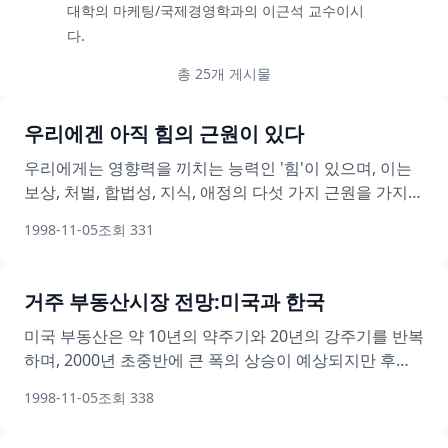
대학의 마케팅/국제경영학과의 이근석 교수이시
다.
총 25개 게시물
우리에겐 아직 힘의 근원이 있다
우리에게는 영향력을 끼치는 능력인 '힘'이 있으며, 이는
보상, 처벌, 합법성, 지식, 애정의 다섯 가지 근원을 가지고
있다. 한국의 독재 경험으로 인해 많은 1세들이 힘을 부정
1998-11-05
조회
331
적으로 인식하고 있지만, 정보시대인 21세기에는 자녀에
대한 애정과 함께 지식의 축적이 해외 한인의 가치를 결정
하는 가장 강력한 힘이 될 것이다.
거주 부동산시장 전망:미국과 한국
미국 부동산은 약 10년의 약주기와 20년의 강주기를 반복
하며, 2000년 초중반에 큰 폭의 상승이 예상되지만 후반
부 진입 시 버블 붕괴의 위험이 있다. 한국은 IMF 이후
1998-11-05
조회
338
2000년 초중반부터 부동산 경기가 회복될 것으로 예상되
지만, 구매력 저하로 인해 투기는 일시적일 것이며, 주택