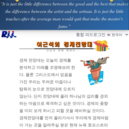
"It is just the little difference between the good and the best that makes
the difference between the artist and the artisan. It is just the little
touches after the average man would quit that make the master's
fame."
통합 피드
로그인
경제 전망대는 오늘의 경제를
분석하고 미래를 조명해보려 한
다. 물론 그리스도에서 믿음을
가진 우리는 두려운 마음이나
탐욕의 눈으로 전망대에 오르지
않는다. 단지 전망대에 올라 하나님의 섭리를 경외
하는 마음으로 목격하고 싶은 것이다. 경제의 풍향
을 미리 보게 하시고 피할 곳을 예비하실 것이다.
경제전망대를 먼저 올라가셔서 우리에게 경제바람
이 가는 곳을 알려주실 분은 현재 뉴욕 호프스트라