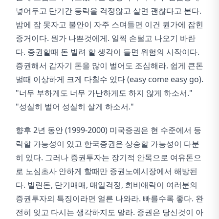
넣어두고 단기간 등락을 걱정않고 살면 괜찮다고 본다.
밤에 잠 못자고 불안이 자주 스며들면 이건 뭔가에 잡힌
증거이다. 뭔가 나쁜것에게. 일찍 손털고 나오기 바란
다. 증권할때 돈 빌려 할 생각이 들면 위험의 시작이다.
증권해서 갑자기 돈을 많이 벌어도 조심해라. 쉽게 큰돈
벌때 이상하게 크게 다칠수 있다 (easy come easy go).
"너무 부하게도 너무 가난하게도 하지 않게 하소서."
"성실히 벌어 성실히 살게 하소서."
향후 2년 동안 (1999-2000) 미국증권은 현 수준에서 등
락할 가능성이 있고 한국증권은 상승할 가능성이 다분
히 있다. 그러나 증권투자는 장기적 안목으로 여유돈으
로 노심초사 안하게 할때만 증권노예시장에서 해방된
다. 빌린돈, 단기매매, 매일걱정, 희비애락이 여러분의
증권투자의 특징이라면 얼른 나와라. 빠를수록 좋다. 완
전히 잊고 다시는 생각하지도 말라. 증권은 당신것이 아