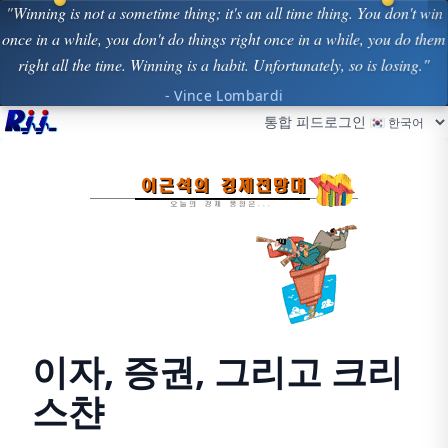
"Winning is not a sometime thing; it's an all time thing. You don't win
once in a while, you don't do things right once in a while, you do them
right all the time. Winning is a habit. Unfortunately, so is losing."
- Vince Lombardi
통합 피드
로그인
이자, 증권, 그리고 크리
스챤