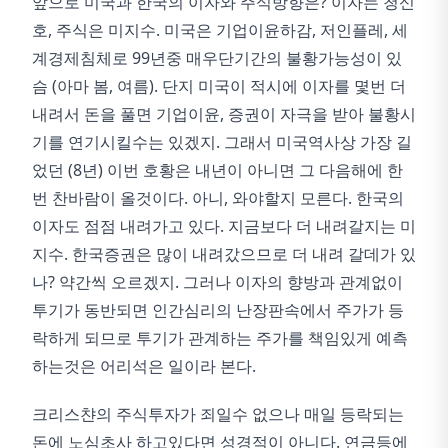
앞으로 미국과 한국의 이자와 주식방향은? 이자는 청신
호, 주식은 미지수. 미국은 기업이윤하감, 저인플레, 세
계경제침체로 99년중 매우단기간의 불황가능성이 있
슴 (아마 봄, 여름). 단지 미국이 적시에 이자를 몇번 더
내려서 돈을 풀면 기업이윤, 증권이 자극을 받아 불황시
기를 연기시킬수는 있겠지. 그래서 미국역사상 가장 길
었던 (8년) 이번 호황은 내년이 아니면 그 다음해에 한
번 찬바람이 올것이다. 아니, 와야할지 모른다. 한국의
이자도 점점 내려가고 있다. 지금보다 더 내려갈지는 미
지수. 한국증권은 많이 내려갔으므로 더 내려 갈데가 있
나? 약간씩 오르겠지. 그러나 이자의 향방과 관계없이
투기가 동반되면 인간심리의 난장판속에서 주가가 등
락하게 되므로 투기가 관계하는 주가를 책임있게 예측
하는것은 어리석은 일이라 본다.
크리스챤의 주식투자가 죄일수 없으나 매일 등락되는
돈에 노심초사 하고있다면 성경적이 아니다. 연금등에