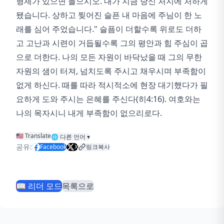
형제가 있으면 들으시오. 내가 지금 당신 처지에 처하게
됐습니다. 상하고 찢어진 슬픈 내 마음에 주님이 한 노
래를 심어 주었습니다." 슬픔이 더할수록 위로도 더하
고 고난과 시련이 거듭될수록 그의 평안과 힘 주심이 곱
으로 더한다. 나의 모든 자원이 바닥났을 때 그의 무한
자원의 샘이 터져, 넘치도록 주시고 채우시며 부족함이
없게 하신다. 때를 따라 적시적소에 현장 대기했다가 필
요하게 도와 주시는 은혜를 주신다(히4:16). 여호와는
나의 목자시니 내게 부족함이 없으리로다.
🇺🇸 Translate
🌐
다른 언어
▾
공유:
Facebook
X
링크복사
📖 리더 모드
목록으로