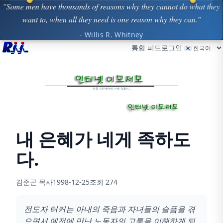
"Some men have thousands of reasons why they cannot do what they
want to, when all they need is one reason why they can."
- Willis R. Whitney
통합 피드
로그인
내 은혜가 네게 족하도
다.
김준곤 목사
1998-12-25
조회
274
전도자 터커는 아내의 죽음과 자녀들의 슬픔을 겪
으면서 예전에 만난 노동자의 고통을 이해하게 되